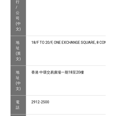
行
/
公
司
(中
文)
地
18/F TO 20/F, ONE EXCHANGE SQUARE, 8 CONNAU
址
(英
文)
地
香港 中環交易廣場一期18至20樓
址
(中
文)
電
2912-2500
話