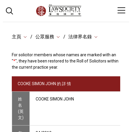
主頁
公眾服務
法律界名錄
For solicitor members whose names are marked with an
"
*
", they have been restored to the Roll of Solicitors within
the current practice year.
COOKE SIMON JOHN 的 詳 情
姓
COOKE SIMON JOHN
名
(英
文)