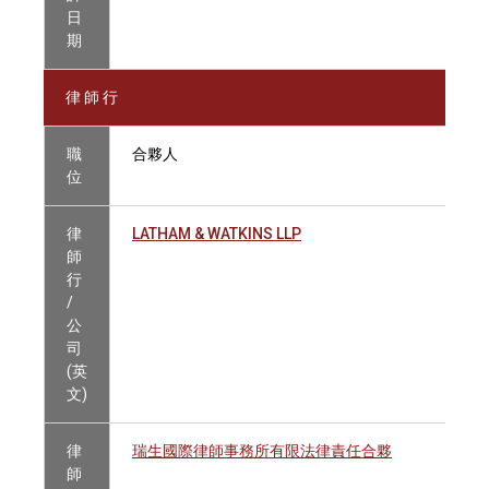
日
期
律 師 行
職
合夥人
位
律
LATHAM & WATKINS LLP
師
行
/
公
司
(英
文)
律
瑞生國際律師事務所有限法律責任合夥
師