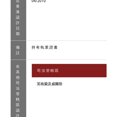
在
04/2010
香
港
認
許
日
期
備
持 有 執 業 證 書
註
在
司 法 管 轄 區
其
他
司
英格蘭及威爾斯
法
管
轄
區
認
許