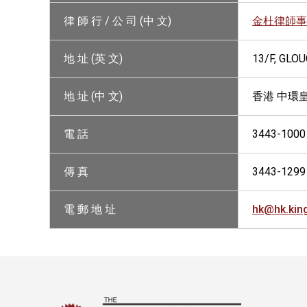
律 師 行 / 公 司 (中 文)
金杜律師事
地 址 (英 文)
13/F, GLO
地 址 (中 文)
香港 中環
電 話
3443-1000
傳 真
3443-1299
電 郵 地 址
hk@hk.ki