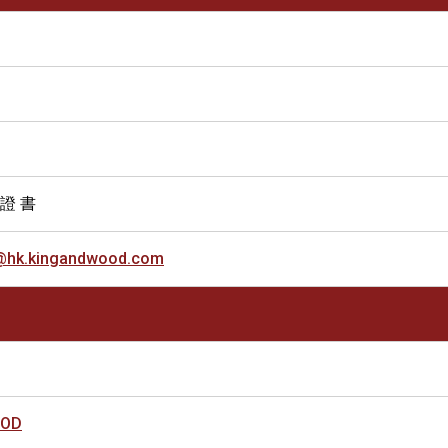
 證 書
@hk.kingandwood.com
OOD