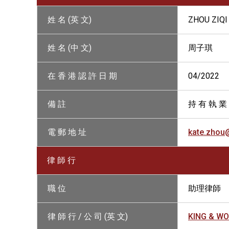
姓 名 (英 文)
ZHOU ZIQI
姓 名 (中 文)
周子琪
在 香 港 認 許 日 期
04/2022
備 註
持 有 執 業
電 郵 地 址
kate.zhou
律 師 行
職 位
助理律師
律 師 行 / 公 司 (英 文)
KING & W