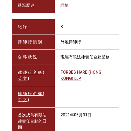
狀況歷史
詳情
紀 錄
8
律 師 行 類 別
外地律師行
合 夥 狀 況
現屬有限法律責任合夥業務
律 師 行 名 稱 (
FORBES HARE (HONG
英 文 )
KONG) LLP
律 師 行 名 稱 (
中 文 )
首次成為有限法
2021年05月01日
律責任合夥的日
期