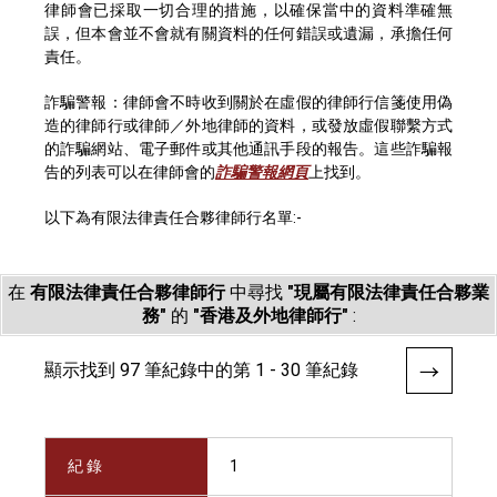
律師會已採取一切合理的措施，以確保當中的資料準確無
誤，但本會並不會就有關資料的任何錯誤或遺漏，承擔任何
責任。
詐騙警報：律師會不時收到關於在虛假的律師行信箋使用偽
造的律師行或律師／外地律師的資料，或發放虛假聯繫方式
的詐騙網站、電子郵件或其他通訊手段的報告。這些詐騙報
告的列表可以在律師會的
詐騙警報網頁
上找到。
以下為有限法律責任合夥律師行名單:-
在
有限法律責任合夥律師行
中尋找
"現屬有限法律責任合夥業
務"
的
"香港及外地律師行"
:
顯示找到 97 筆紀錄中的第 1 - 30 筆紀錄
紀 錄
1