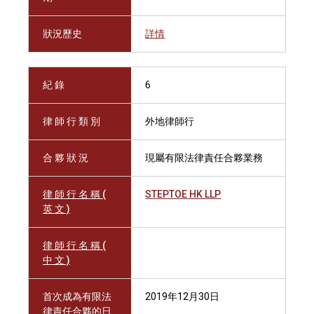
狀況歷史
詳情
紀 錄
6
律 師 行 類 別
外地律師行
合 夥 狀 況
現屬有限法律責任合夥業務
律 師 行 名 稱 (
STEPTOE HK LLP
英 文 )
律 師 行 名 稱 (
中 文 )
首次成為有限法
2019年12月30日
律責任合夥的日