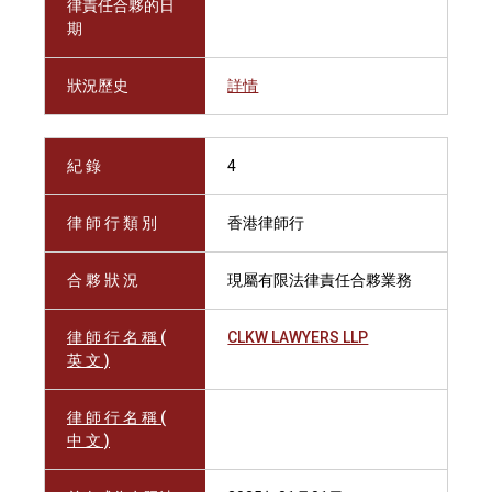
律責任合夥的日
期
狀況歷史
詳情
紀 錄
4
律 師 行 類 別
香港律師行
合 夥 狀 況
現屬有限法律責任合夥業務
律 師 行 名 稱 (
CLKW LAWYERS LLP
英 文 )
律 師 行 名 稱 (
中 文 )