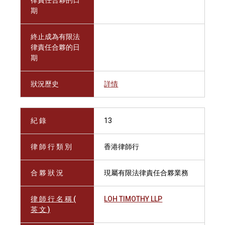
律責任合夥的日
期
終止成為有限法
律責任合夥的日
期
狀況歷史
詳情
紀 錄
13
律 師 行 類 別
香港律師行
合 夥 狀 況
現屬有限法律責任合夥業務
律 師 行 名 稱 (
LOH TIMOTHY LLP
英 文 )