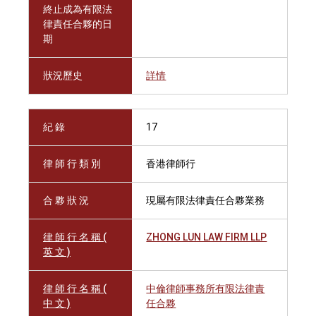
終止成為有限法
律責任合夥的日
期
狀況歷史
詳情
紀 錄
17
律 師 行 類 別
香港律師行
合 夥 狀 況
現屬有限法律責任合夥業務
律 師 行 名 稱 (
ZHONG LUN LAW FIRM LLP
英 文 )
律 師 行 名 稱 (
中倫律師事務所有限法律責
中 文 )
任合夥