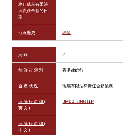
終止成為有限法
律責任合夥的日
期
狀況歷史
詳情
紀 錄
2
律 師 行 類 別
香港律師行
合 夥 狀 況
現屬有限法律責任合夥業務
律 師 行 名 稱 (
JMDOLLING LLP
英 文 )
律 師 行 名 稱 (
中 文 )