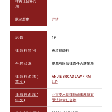
律責任合夥的日
期
狀況歷史
詳情
紀 錄
19
律 師 行 類 別
香港律師行
合 夥 狀 況
現屬有限法律責任合夥業務
律 師 行 名 稱 (
ANJIE BROAD LAW FIRM
英 文 )
LLP
律 師 行 名 稱 (
北京安杰世澤律師事務所有
中 文 )
限法律責任合夥