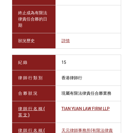
終止成為有限法
律責任合夥的日
期
狀況歷史
詳情
紀 錄
15
律 師 行 類 別
香港律師行
合 夥 狀 況
現屬有限法律責任合夥業務
律 師 行 名 稱 (
TIAN YUAN LAW FIRM LLP
英 文 )
律 師 行 名 稱 (
天元律師事務所(有限法律責