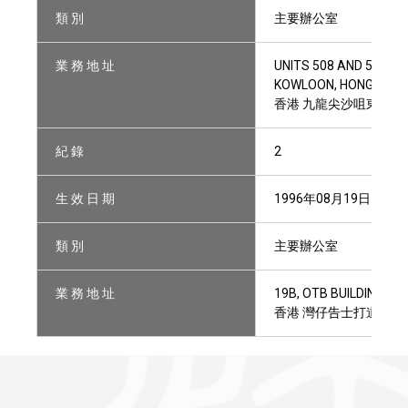
類 別
主要辦公室
業 務 地 址
UNITS 508 AND 509, 5
KOWLOON, HONG KON
香港 九龍尖沙咀東部麼地道
紀 錄
2
生 效 日 期
1996年08月19日
類 別
主要辦公室
業 務 地 址
19B, OTB BUILDING, 
香港 灣仔告士打道160