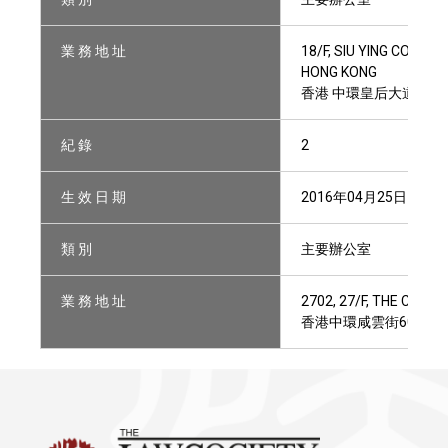
業 務 地 址
18/F, SIU YING COMME
HONG KONG
香港 中環皇后大道中15
紀 錄
2
生 效 日 期
2016年04月25日
類 別
主要辦公室
業 務 地 址
2702, 27/F, THE CEN
香港中環咸雲街60號中央