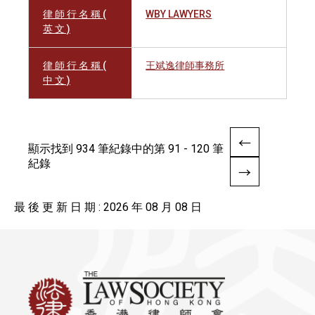
律 師 行 名 稱 (
WBY LAWYERS
英 文 )
律 師 行 名 稱 (
王斌逸律師事務所
中 文 )
顯示找到 934 筆紀錄中的第 91 - 120 筆
紀錄
最 後 更 新 日 期 : 2026 年 08 月 08 日