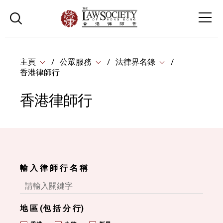
主頁
公眾服務
法律界名錄
香港律師行
香港律師行
輸 入 律 師 行 名 稱
地 區 (包 括 分 行)