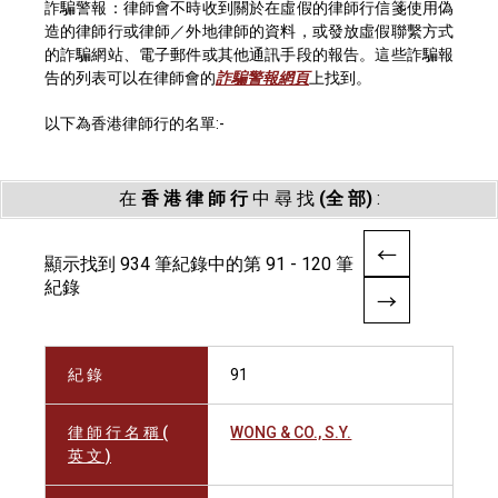
詐騙警報：律師會不時收到關於在虛假的律師行信箋使用偽
造的律師行或律師／外地律師的資料，或發放虛假聯繫方式
的詐騙網站、電子郵件或其他通訊手段的報告。這些詐騙報
告的列表可以在律師會的
詐騙警報網頁
上找到。
以下為香港律師行的名單:-
在
香 港 律 師 行
中 尋 找
(全 部)
:
顯示找到 934 筆紀錄中的第 91 - 120 筆
紀錄
紀 錄
91
律 師 行 名 稱 (
WONG & CO., S.Y.
英 文 )