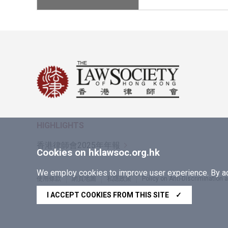
HIGHLIGHTS
香港律師會2025年年報
Cookies on hklawsoc.org.hk
We employ cookies to improve user experience. By acc
使用條款
網頁地圖
私隱政策
Policy on Anti-Discrimination
Copyright © 2026 香港律師會版權所有，不得轉載
I ACCEPT COOKIES FROM THIS SITE
✓