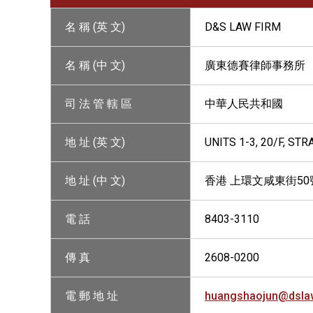
名 稱 (英 文)
D&S LAW FIRM
名 稱 (中 文)
廣東德賽律師事務所
司 法 管 轄 區
中華人民共和國
地 址 (英 文)
UNITS 1-3, 20/F, S
地 址 (中 文)
香港 上環文咸東街50號
電 話
8403-3110
傳 真
2608-0200
電 郵 地 址
huangshaojun@dsla