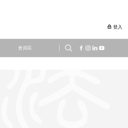
登入
會員區
。