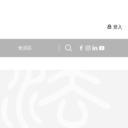
登入
會員區
。