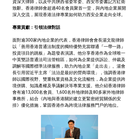
資深大律師，以及中共陝西省委常委、西安市委書記方紅衛
致辭。香港律師會超過40名會員聚首一堂，與內地企業展開
深入交流，展現香港法律專業如何助力西安企業走向全球。
專業貢獻：引領法律對話
面對逾300家內地企業的代表，香港律師會會長湯文龍律師
以「善用香港普通法制度的獨特優勢充當聯通『一帶一路』
投資項目的跳板」為題發表演講。他分享香港作為全球唯一
中英雙語普通法司法管轄區，如何為企業提供訴訟、仲裁及
調解等國際標準法律服務，助力內地企業「走出去」。湯會
長引用習近平主席「法治是最好的營商環境」，強調香港律
師以國際視野、雙重執業資格及文化流暢性，為企業提供跨
境併購、知識產權及爭議解決等專業支援。他介紹香港律師
會有逾13,000名會員、1,600名外地律師及80多家外地律師
事務所，結合《內地與香港關於建立更緊密經貿關係的安
排》優化措施，鞏固香港作為跨境法律服務門戶的地位。