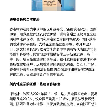
跨境專長與全球網絡
香港律師在跨境事務中展現卓越專業，涵蓋爭議解決、國際
仲裁、知識產權保護及跨境併購，憑藉普通法優勢為企業提
供精準法律保障。他們利用遍佈全球的律所網絡—如科威特
的香港律師事務所—支持企業開拓國際市場。本月10至15
日，湯文龍會長隨行政長官李家超率領的商貿代表團訪問卡
塔爾和科威特，與當地法律機構簽署三份新備忘錄，為「一
帶一路」項目拓展法律服務平台。在科威特便有香港律師事
務所在當地落戶，反映香港律師的龐大網絡。自2015年起，
香港律師會與22個司法管轄區的26個法律組織簽署28份諒
解備忘錄，促進法律合作與標準協調。
與內地企業的互動：搭建合作橋樑
據統計，陝西省2024年與「一帶一路」共建國家進出口貿易
額增長達20.2%，較全國平均高出13.8%，展現強勁發展勢
頭。陝西和香港法律界一直保持緊密的交流，來自陝西的法