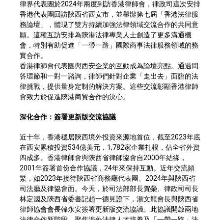
律界代表團於2024年兩度到訪香港律師會，律政司這次安排
香港代表團回訪陝西省西安市，並舉辦第七屆「香港法律服
務論壇」，體現了雙方持續加強法律領域交流合作的共同意
願。這種互訪安排為陝港法律專業人士創造了更多溝通機
會，特別有助促進「一帶一路」國際商事法律服務領域的務
實合作。
香港律師會代表團與西安企業的互動成為論壇亮點。通過問
答環節和一對一諮詢，律師們針對企業「走出去」面臨的法
律挑戰，提供量身定制的解決方案。這些交流彰顯香港律師
會致力於促進陝港商貿合作的決心。
深化合作：簽署更新版交流協議
近十年，香港穩居陝西境外投資來源地首位，截至2023年底
在西安累積投資534億美元，1,782家企業扎根，佔全省外資
四成多。香港律師會與陝西省律師協會自2000年結緣，
2001年簽署首份合作協議，24年來保持互動。近年交流頻
繁，如2023年接待陝西省商務廳代表團、2024年與陝西省
司法廳及律協會面。今天，於司法部部長賀榮、律政司司長
林定國及陝西省委書記趙一德見證下，湯文龍會長與陝西省
律師協會會長韓永安簽署更新版交流協議。此協議開啟兩地
法律合作新階段，聚焦涉外法律人才培養及「一帶一路」法