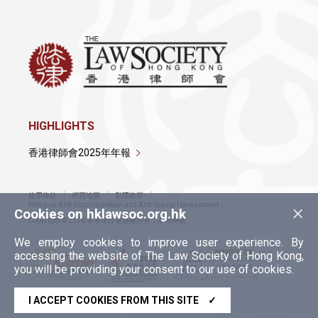
HIGHLIGHTS
香港律師會2025年年報
使用條款
網頁地圖
私隱政策
×
Policy on Anti-Discrimination and Anti-Sexual Harassment
Cookies on hklawsoc.org.hk
Copyright © 2026 香港律師會版權所有，不得轉載
We employ cookies to improve user experience. By
accessing the website of The Law Society of Hong Kong,
you will be providing your consent to our use of cookies.
I ACCEPT COOKIES FROM THIS SITE
✓