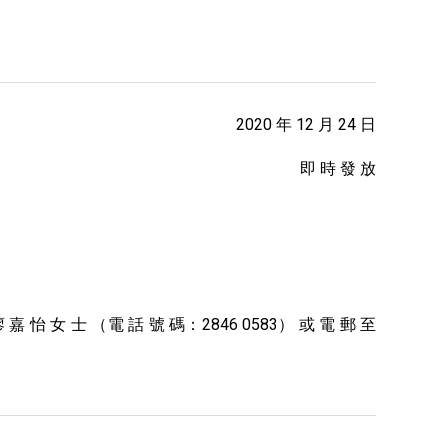
2020 年 12 月 24 日
即 時 發 放
廖 嘉 怡 女 士 （電 話 號 碼：2846 0583） 或 電 郵 至