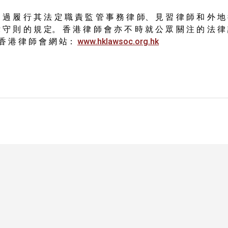
 過 履 行 其 法 定 職 責 監 管 事 務 律 師、 見 習 律 師 和 外 地
 守 則 的 規 定。 香 港 律 師 會 亦 不 時 就 公 眾 關 注 的 法 律
 香 港 律 師 會 網 站：
www.hklawsoc.org.hk