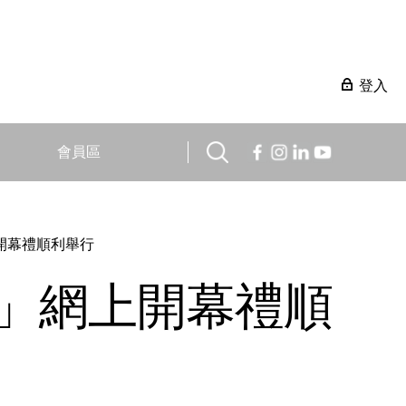
登入
會員區
上開幕禮順利舉行
周」網上開幕禮順