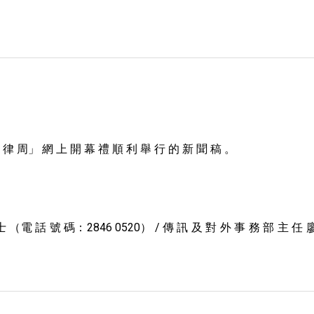
 律 周」 網 上 開 幕 禮 順 利 舉 行 的 新 聞 稿 。
士 （電 話 號 碼：2846 0520） / 傳 訊 及 對 外 事 務 部 主 任 