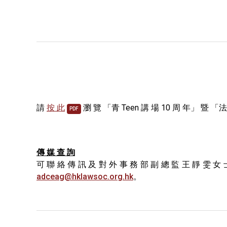
請
按 此
瀏 覽 「青 Teen 講 場 10 周 年」 暨 「法
PDF
傳 媒 查 詢
可 聯 絡 傳 訊 及 對 外 事 務 部 副 總 監 王 靜 雯 女 
adceag@hklawsoc.org.hk
。