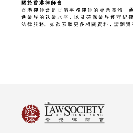
關 於 香 港 律 師 會
香 港 律 師 會 是 香 港 事 務 律 師 的 專 業 團 體， 通
進 業 界 的 執 業 水 平， 以 及 確 保 業 界 遵 守 紀 律
法 律 服 務。 如 欲 索 取 更 多 相 關 資 料， 請 瀏 覽