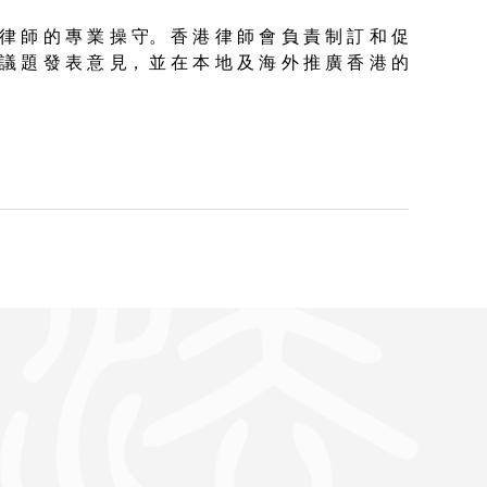
 律 師 的 專 業 操 守。 香 港 律 師 會 負 責 制 訂 和 促
 議 題 發 表 意 見， 並 在 本 地 及 海 外 推 廣 香 港 的