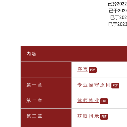
已於202
已于202
已于20
已于202
内 容
序 言
PDF
第 一 章
专 业 操 守 原 则
PDF
第 二 章
律 师 执 业
PDF
第 三 章
获 取 指 示
PDF