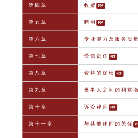
第 四 章
收 费
PDF
第 五 章
聘 用
PDF
第 六 章
专 业 能 力 及 服 务 质 
第 七 章
受 信 责 任
PDF
第 八 章
资 料 的 保 密
PDF
第 九 章
当 事 人 之 间 的 利 益 
第 十 章
诉 讼 律 师
PDF
第 十 一 章
与 其 他 律 师 的 关 係
P