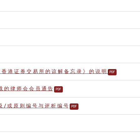
 香 港 证 券 交 易 所 的 谅 解 备 忘 录 》 的 说 明
PDF
 载 的 律 师 会 会 员 通 告
PDF
及 / 或 原 则 编 号 与 评 析 编 号
PDF