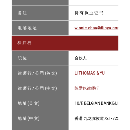
备 注
持 有 执 业 证 书
电 邮 地 址
winnie.chau@tlinyu.com
律 师 行
职 位
合伙人
律 师 行 / 公 司 (英 文)
LI THOMAS & YU
律 师 行 / 公 司 (中 文)
陈爱伦律师行
地 址 (英 文)
10/F, BELGIAN BANK BUILDIN
地 址 (中 文)
香港 九龙弥敦道721-725号 