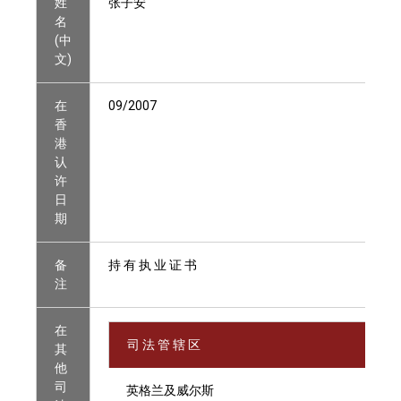
姓
张子安
名
(中
文)
在
09/2007
香
港
认
许
日
期
备
持 有 执 业 证 书
注
在
司 法 管 辖 区
其
他
司
英格兰及威尔斯