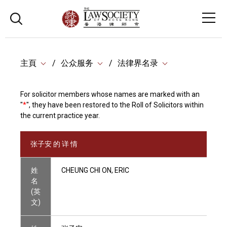
主頁
公众服务
法律界名录
For solicitor members whose names are marked with an
"
*
", they have been restored to the Roll of Solicitors within
the current practice year.
张子安 的 详 情
姓
CHEUNG CHI ON, ERIC
名
(英
文)