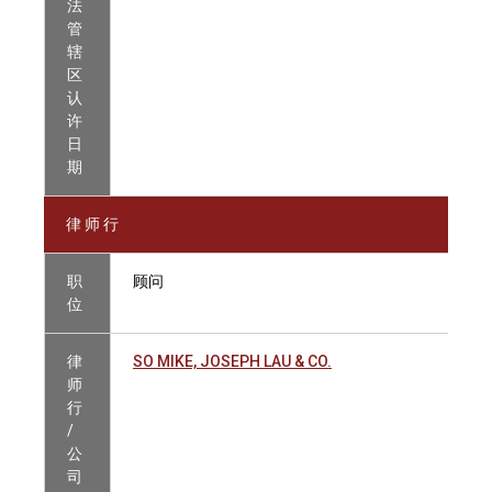
法
管
辖
区
认
许
日
期
律 师 行
职
顾问
位
律
SO MIKE, JOSEPH LAU & CO.
师
行
/
公
司