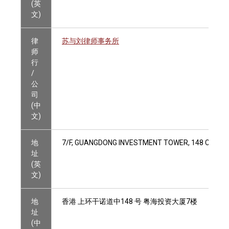
(英
文)
律
苏与刘律师事务所
师
行
/
公
司
(中
文)
地
7/F, GUANGDONG INVESTMENT TOWER, 148 CONN
址
(英
文)
地
香港 上环干诺道中148 号 粤海投资大厦7楼
址
(中