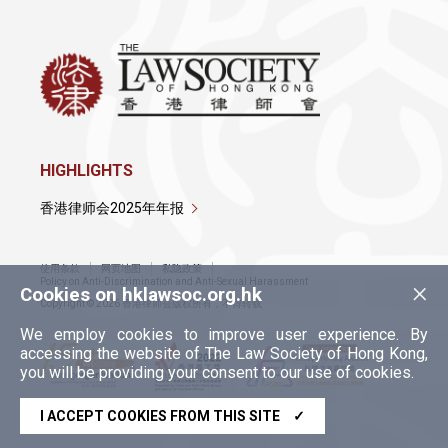
HIGHLIGHTS
香港律师会2025年年报
使用条款
网页地图
私隐政策
×
Policy on Anti-Discrimination and Anti-Sexual Harassment
Cookies on hklawsoc.org.hk
Copyright © 2026 香港律师会版权所有，不得转载
We employ cookies to improve user experience. By
accessing the website of The Law Society of Hong Kong,
you will be providing your consent to our use of cookies.
I ACCEPT COOKIES FROM THIS SITE
✓