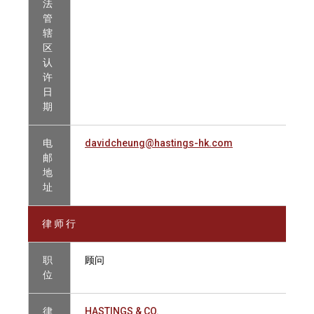
法
管
辖
区
认
许
日
期
电
davidcheung@hastings-hk.com
邮
地
址
律 师 行
职
顾问
位
律
HASTINGS & CO.