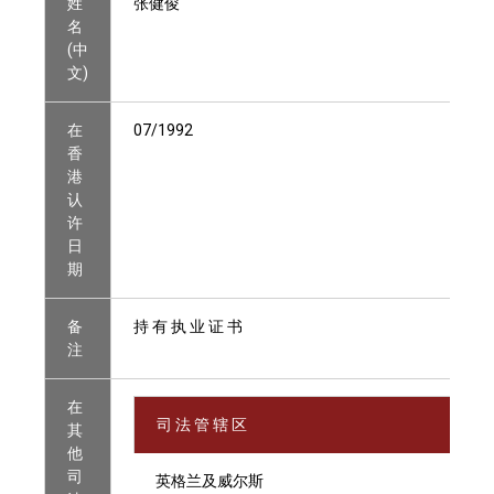
姓
张健俊
名
(中
文)
在
07/1992
香
港
认
许
日
期
备
持 有 执 业 证 书
注
在
司 法 管 辖 区
其
他
司
英格兰及威尔斯