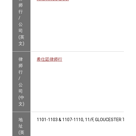
师
行
/
公
司
(英
文)
律
希仕廷律师行
师
行
/
公
司
(中
文)
地
1101-1103 & 1107-1110, 11/F, GLOUCESTER TOW
址
(英