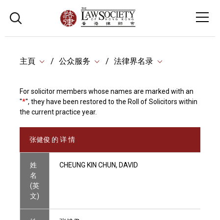
主頁
公众服务
法律界名录
For solicitor members whose names are marked with an
"
*
", they have been restored to the Roll of Solicitors within
the current practice year.
张健俊 的 详 情
姓
CHEUNG KIN CHUN, DAVID
名
(英
文)