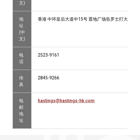
文)
地
香港 中环皇后大道中15号 置地广场告罗士打大厦11楼110
址
(中
文)
电
2523-9161
话
传
2845-9266
真
电
hastings@hastings-hk.com
邮
地
址