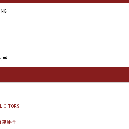
ING
证 书
OLICITORS
璇律师行