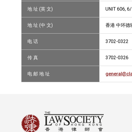
地 址 (英 文)
UNIT 606, 
地 址 (中 文)
香港 中环德辅
电 话
3702-0322
传 真
3702-0326
电 邮 地 址
general@cl