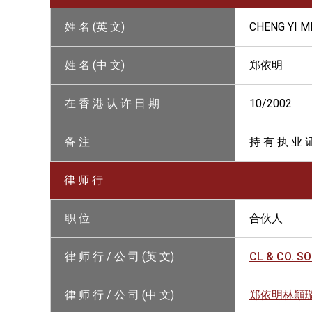
姓 名 (英 文)
CHENG YI M
姓 名 (中 文)
郑依明
在 香 港 认 许 日 期
10/2002
备 注
持 有 执 业 
律 师 行
职 位
合伙人
律 师 行 / 公 司 (英 文)
CL & CO. S
律 师 行 / 公 司 (中 文)
郑依明林頴