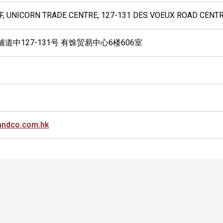
6/F, UNICORN TRADE CENTRE, 127-131 DES VOEUX ROAD CENT
道中127-131号 有馀贸易中心6楼606室
andco.com.hk