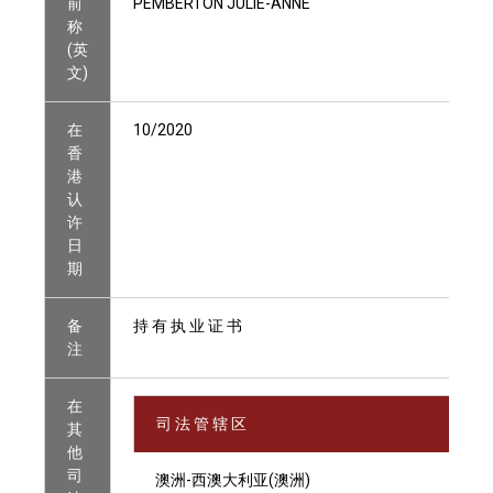
前
PEMBERTON JULIE-ANNE
称
(英
文)
在
10/2020
香
港
认
许
日
期
备
持 有 执 业 证 书
注
在
司 法 管 辖 区
其
他
司
澳洲-西澳大利亚(澳洲)