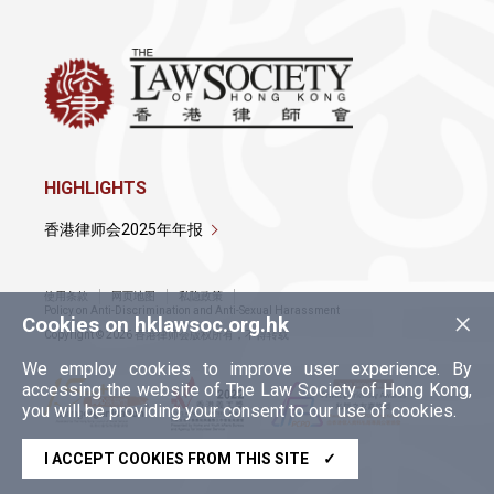
HIGHLIGHTS
香港律师会2025年年报
使用条款
网页地图
私隐政策
×
Policy on Anti-Discrimination and Anti-Sexual Harassment
Cookies on hklawsoc.org.hk
Copyright © 2026 香港律师会版权所有，不得转载
We employ cookies to improve user experience. By
accessing the website of The Law Society of Hong Kong,
you will be providing your consent to our use of cookies.
I ACCEPT COOKIES FROM THIS SITE
✓