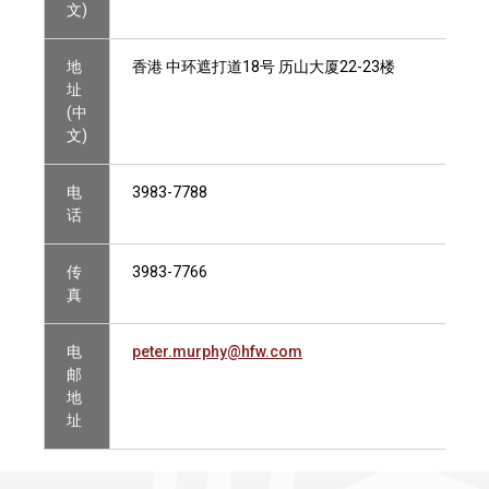
文)
地
香港 中环遮打道18号 历山大厦22-23楼
址
(中
文)
电
3983-7788
话
传
3983-7766
真
电
peter.murphy@hfw.com
邮
地
址