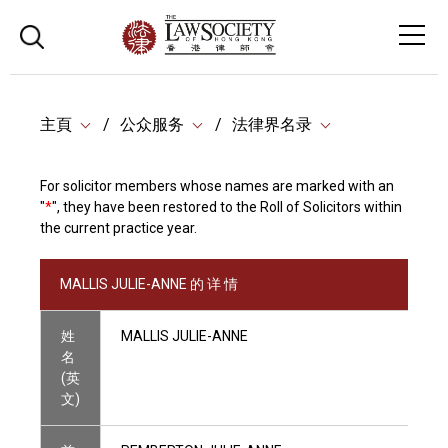
主頁
公众服务
法律界名录
For solicitor members whose names are marked with an
"
*
", they have been restored to the Roll of Solicitors within
the current practice year.
MALLIS JULIE-ANNE 的 详 情
姓
MALLIS JULIE-ANNE
名
(英
文)