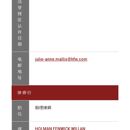
法
管
辖
区
认
许
日
期
电
julie-anne.mallis@hfw.com
邮
地
址
律 师 行
职
助理律师
位
律
HOLMAN FENWICK WILLAN