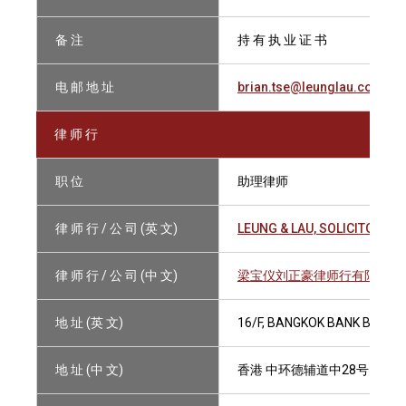
备 注
持 有 执 业 证 书
电 邮 地 址
brian.tse@leunglau.com
律 师 行
职 位
助理律师
律 师 行 / 公 司 (英 文)
LEUNG & LAU, SOLICITORS L
律 师 行 / 公 司 (中 文)
梁宝仪刘正豪律师行有限法律
地 址 (英 文)
16/F, BANGKOK BANK BUILDI
地 址 (中 文)
香港 中环德辅道中28号 盘谷