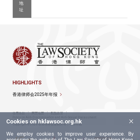
地
址
HIGHLIGHTS
香港律师会2025年年报
使用条款
网页地图
私隐政策
×
Policy on Anti-Discrimination and Anti-Sexual Harassment
Cookies on hklawsoc.org.hk
Copyright © 2026 香港律师会版权所有，不得转载
We employ cookies to improve user experience. By
accessing the website of The Law Society of Hong Kong,