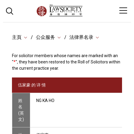
主頁
公众服务
法律界名录
For solicitor members whose names are marked with an
"
*
", they have been restored to the Roll of Solicitors within
the current practice year.
伍家豪 的 详 情
姓
NG KA HO
名
(英
文)