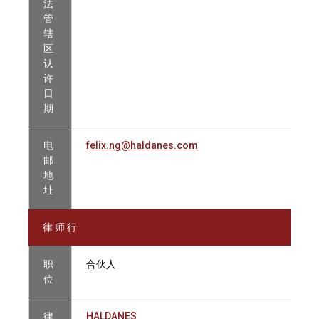
法
管
辖
区
认
许
日
期
电
felix.ng@haldanes.com
邮
地
址
律 师 行
职
合伙人
位
律
HALDANES