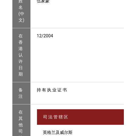
姓
伍家豪
名
(中
文)
在
12/2004
香
港
认
许
日
期
备
持 有 执 业 证 书
注
在
司 法 管 辖 区
其
他
司
英格兰及威尔斯