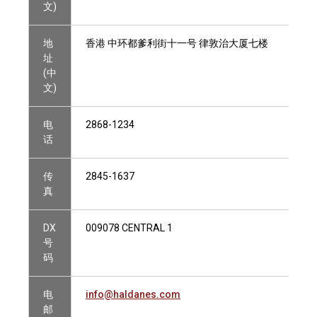
文)
地
香港 中环都爹利街十一号 律敦治大厦七楼
址
(中
文)
电
2868-1234
话
传
2845-1637
真
DX
009078 CENTRAL 1
号
码
电
info@haldanes.com
邮