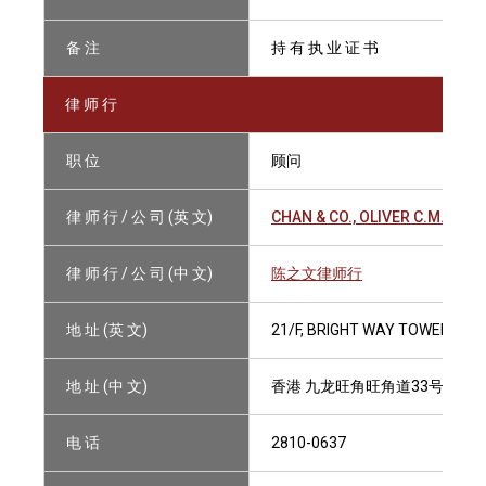
备 注
持 有 执 业 证 书
律 师 行
职 位
顾问
律 师 行 / 公 司 (英 文)
CHAN & CO., OLIVER C.M.
律 师 行 / 公 司 (中 文)
陈之文律师行
地 址 (英 文)
21/F, BRIGHT WAY TOWER, 33
地 址 (中 文)
香港 九龙旺角旺角道33号凯途
电 话
2810-0637