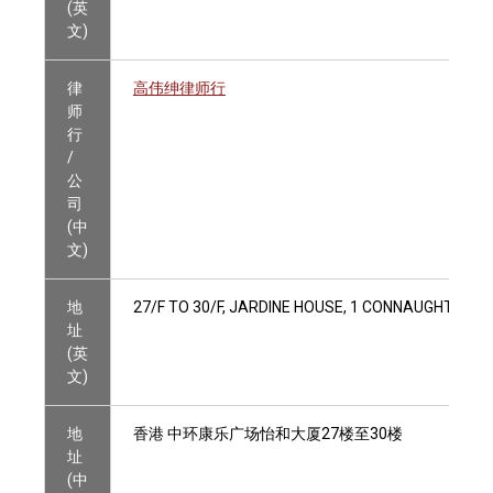
(英
文)
律
高伟绅律师行
师
行
/
公
司
(中
文)
地
27/F TO 30/F, JARDINE HOUSE, 1 CONNAUGHT PLA
址
(英
文)
地
香港 中环康乐广场怡和大厦27楼至30楼
址
(中