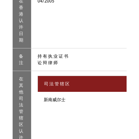
在
04/2005
香
港
认
许
日
期
备
持 有 执 业 证 书
注
讼 辩 律 师
在
司 法 管 辖 区
其
他
司
新南威尔士
法
管
辖
区
认
许