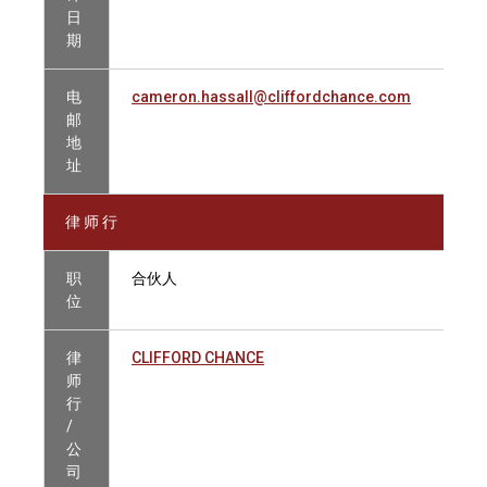
日
期
电
cameron.hassall@cliffordchance.com
邮
地
址
律 师 行
职
合伙人
位
律
CLIFFORD CHANCE
师
行
/
公
司