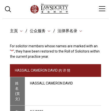
主頁
公众服务
法律界名录
For solicitor members whose names are marked with an
"
*
", they have been restored to the Roll of Solicitors within
the current practice year.
HASSALL CAMERON DAVID 的 详 情
姓
HASSALL CAMERON DAVID
名
(英
文)