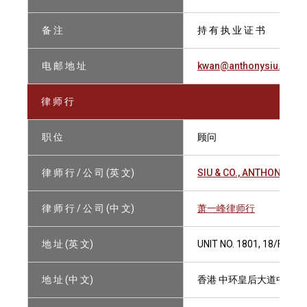
备 注
持 有 执 业 证 书
电 邮 地 址
kwan@anthonysiu.com
律 师 行
职 位
顾问
律 师 行 / 公 司 (英 文)
SIU & CO., ANTHONY
律 师 行 / 公 司 (中 文)
萧一峰律师行
地 址 (英 文)
UNIT NO. 1801, 18/F, N
地 址 (中 文)
香港 中环皇后大道中9号18