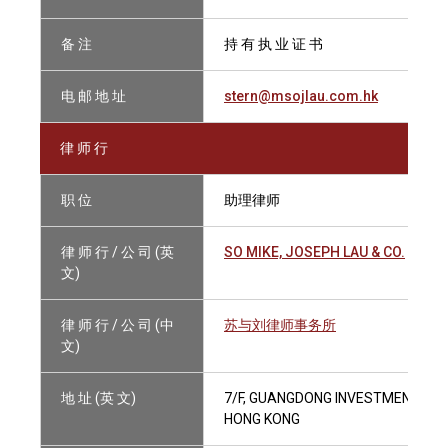
备 注
持 有 执 业 证 书
电 邮 地 址
stern@msojlau.com.hk
律 师 行
职 位
助理律师
律 师 行 / 公 司 (英
SO MIKE, JOSEPH LAU & CO.
文)
律 师 行 / 公 司 (中
苏与刘律师事务所
文)
地 址 (英 文)
7/F, GUANGDONG INVESTMENT TO
HONG KONG