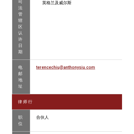
司
英格兰及威尔斯
法
管
辖
区
认
许
日
期
电
terencechiu@anthonysiu.com
邮
地
址
律 师 行
职
合伙人
位