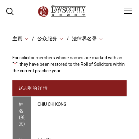
主頁
公众服务
法律界名录
For solicitor members whose names are marked with an
"
*
", they have been restored to the Roll of Solicitors within
the current practice year.
赵志刚 的 详 情
姓
CHIU CHI KONG
名
(英
文)