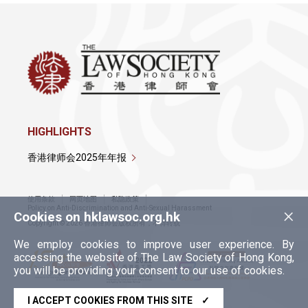
HIGHLIGHTS
香港律师会2025年年报
使用条款
网页地图
私隐政策
×
Policy on Anti-Discrimination and Anti-Sexual Harassment
Cookies on hklawsoc.org.hk
Copyright © 2026 香港律师会版权所有，不得转载
We employ cookies to improve user experience. By
accessing the website of The Law Society of Hong Kong,
you will be providing your consent to our use of cookies.
I ACCEPT COOKIES FROM THIS SITE
✓