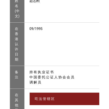
姓
赵志刚
名
(中
文)
在
09/1995
香
港
认
许
日
期
备
持 有 执 业 证 书
注
中 国 委 托 公 证 人 协 会 会 员
调 解 员
在
司 法 管 辖 区
其
他