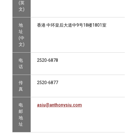
(英
文)
地
香港 中环皇后大道中9号18楼1801室
址
(中
文)
电
2520-6878
话
传
2520-6877
真
电
asiu@anthonysiu.com
邮
地
址