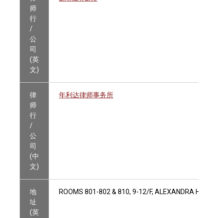
师
行
/
公
司
(英
文)
律
年利达律师事务所
师
行
/
公
司
(中
文)
地
ROOMS 801-802 & 810, 9-12/F, ALEXANDRA HOUS
址
(英