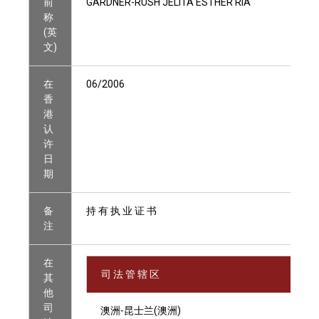
前
GARDNER-RUSH JELITA ESTHER RIA
称
(英
文)
在
06/2006
香
港
认
许
日
期
备
持 有 执 业 证 书
注
在
司 法 管 辖 区
其
他
司
澳洲-昆士兰(澳洲)