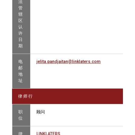
法
管
辖
区
认
许
日
期
电
jelita.pandjaitan@linklaters.com
邮
地
址
律 师 行
职
顾问
位
律
LINKLATERS