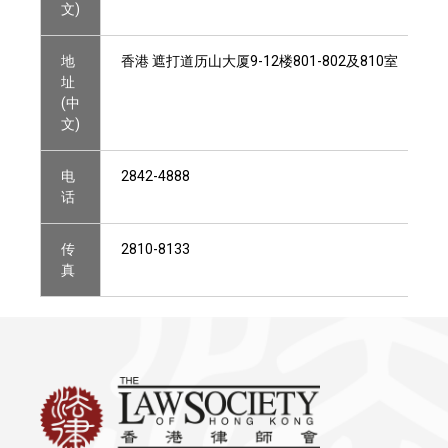
文)
地
香港 遮打道历山大厦9-12楼801-802及810室
址
(中
文)
电
2842-4888
话
传
2810-8133
真