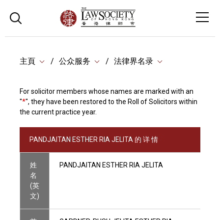
主頁
公众服务
法律界名录
For solicitor members whose names are marked with an
"
*
", they have been restored to the Roll of Solicitors within
the current practice year.
PANDJAITAN ESTHER RIA JELITA 的 详 情
姓
PANDJAITAN ESTHER RIA JELITA
名
(英
文)