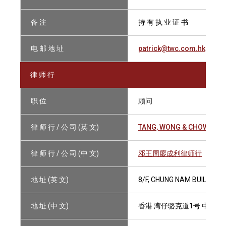
备 注
持 有 执 业 证 书
电 邮 地 址
patrick@twc.com.hk
律 师 行
职 位
顾问
律 师 行 / 公 司 (英 文)
TANG, WONG & CHOW
律 师 行 / 公 司 (中 文)
邓王周廖成利律师行
地 址 (英 文)
8/F, CHUNG NAM BUILDING
地 址 (中 文)
香港 湾仔骆克道1号 中南大