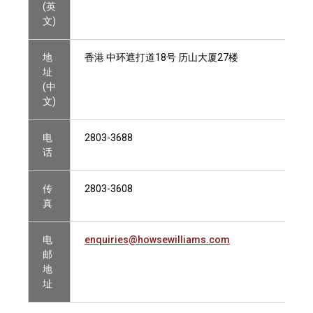
(英
文)
地
香港 中环遮打道18号 历山大厦27楼
址
(中
文)
电
2803-3688
话
传
2803-3608
真
电
enquiries@howsewilliams.com
邮
地
址