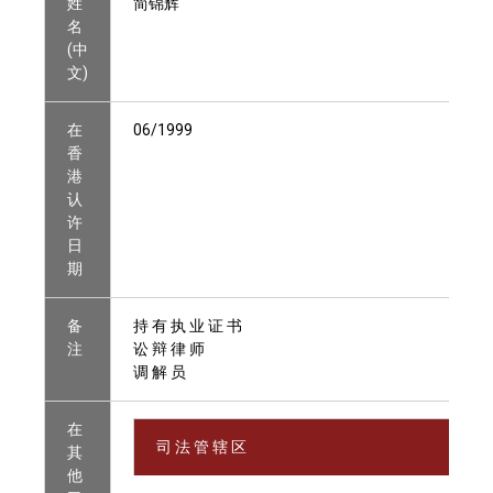
姓
简锦辉
名
(中
文)
在
06/1999
香
港
认
许
日
期
备
持 有 执 业 证 书
注
讼 辩 律 师
调 解 员
在
司 法 管 辖 区
其
他