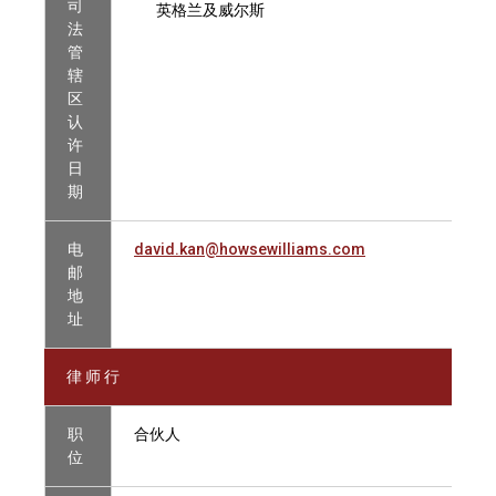
司
英格兰及威尔斯
法
管
辖
区
认
许
日
期
电
david.kan@howsewilliams.com
邮
地
址
律 师 行
职
合伙人
位