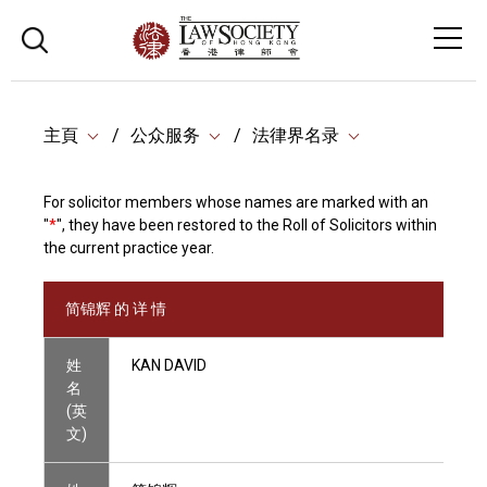
主頁
公众服务
法律界名录
For solicitor members whose names are marked with an
"
*
", they have been restored to the Roll of Solicitors within
the current practice year.
简锦辉 的 详 情
姓
KAN DAVID
名
(英
文)