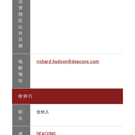
法
管
辖
区
认
许
日
期
电
richard.hudson@deacons.com
邮
地
址
律 师 行
职
合伙人
位
律
DEACONS