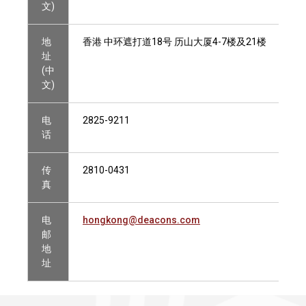
文)
地
香港 中环遮打道18号 历山大厦4-7楼及21楼
址
(中
文)
电
2825-9211
话
传
2810-0431
真
电
hongkong@deacons.com
邮
地
址