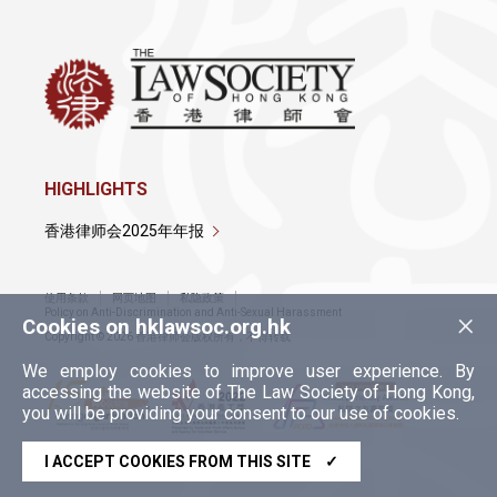
HIGHLIGHTS
香港律师会2025年年报
使用条款
网页地图
私隐政策
×
Policy on Anti-Discrimination and Anti-Sexual Harassment
Cookies on hklawsoc.org.hk
Copyright © 2026 香港律师会版权所有，不得转载
We employ cookies to improve user experience. By
accessing the website of The Law Society of Hong Kong,
you will be providing your consent to our use of cookies.
I ACCEPT COOKIES FROM THIS SITE
✓