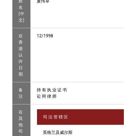
姓
夏伟卓
名
(中
文)
在
12/1998
香
港
认
许
日
期
备
持 有 执 业 证 书
注
讼 辩 律 师
在
司 法 管 辖 区
其
他
司
英格兰及威尔斯