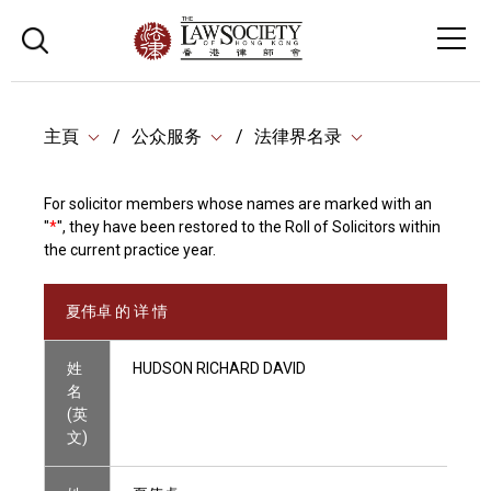
主頁
公众服务
法律界名录
For solicitor members whose names are marked with an
"
*
", they have been restored to the Roll of Solicitors within
the current practice year.
夏伟卓 的 详 情
姓
HUDSON RICHARD DAVID
名
(英
文)