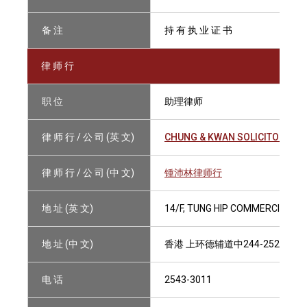
备 注
持 有 执 业 证 书
律 师 行
职 位
助理律师
律 师 行 / 公 司 (英 文)
CHUNG & KWAN SOLICITORS
律 师 行 / 公 司 (中 文)
锺沛林律师行
地 址 (英 文)
14/F, TUNG HIP COMMERCIAL BU
地 址 (中 文)
香港 上环德辅道中244-252号 
电 话
2543-3011