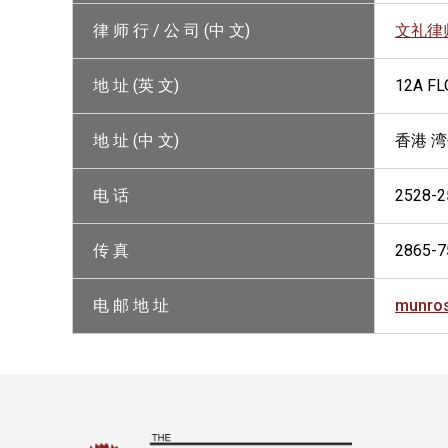
律 师 行 / 公 司 (中 文)
文礼律
地 址 (英 文)
12A FL
地 址 (中 文)
香港 
电 话
2528-2
传 真
2865-7
电 邮 地 址
munro