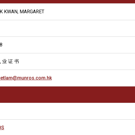
IK KWAN, MARGARET
8
 业 证 书
retlam@munros.com.hk
OS