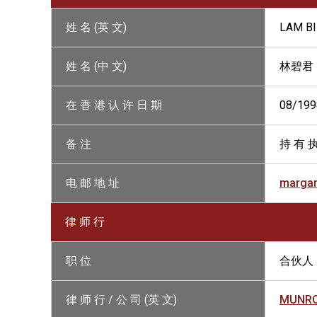
姓 名 (英 文)
LAM B
姓 名 (中 文)
林碧君
在 香 港 认 许 日 期
08/199
备 注
持 有 执
电 邮 地 址
marga
律 师 行
职 位
合伙人
律 师 行 / 公 司 (英 文)
MUNR