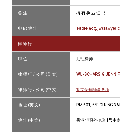
备 注
持 有 执 业 证 书
电 邮 地 址
eddie.ho@jwslawyer.com
律 师 行
职 位
助理律师
律 师 行 / 公 司 (英 文)
WU-SCHARSIG JENNIFER
律 师 行 / 公 司 (中 文)
胡文怡律师事务所
地 址 (英 文)
RM 601, 6/F, CHUNG NAM BU
地 址 (中 文)
香港 湾仔骆克道1号中南大厦6