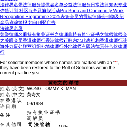
法律界名录
法律服务提供者名单
公益法律服务
日常法律知识
专业
弥偿计划
社区服务及旗舰活动
Pro Bono and Community Work
Recognition Programme 2025
表扬会员的贡献
律师会刊物及纪
念品
诈骗警报
如何刊登广告
法律界名录
荣誉律师名册
持有执业证书之律师
非持有执业证书之律师
律师会
之关联会员
香港律师行
香港律师行驻内地代表机构
香港律师行驻
海外办事处
联营组织
外地律师行
外地律师
有限法律责任合伙律师
行
For solicitor members whose names are marked with an "
*
",
they have been restored to the Roll of Solicitors within the
current practice year.
黄奇文 的 详 情
姓 名 (英 文)
WONG TOMMY KI MAN
姓 名 (中 文)
黄奇文
在 香 港 认
09/1984
许 日 期
持 有 执 业 证 书
备 注
调 解 员
在 其 他 司
司 法 管 辖