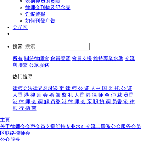
表扬会员的贡献
律师会刊物及纪念品
诈骗警报
如何刊登广告
会员区
搜索
所有
關於律師會
會員聲音
會員支援
維持專業水準
交流
與聯繫
公眾服務
热门搜寻
律师会法律界名录
讼 辩 律 师
公 证 人
中 国 委 托 公 证
人
香 港 律 师 会 婚 姻 监 礼 人
香 港 律 师 会 仲 裁 员
香
港 律 师 会 调 解 员
香 港 律 师 会 亲 职 协 调 员
香 港 律
师 行 指 南
主頁
关于律师会
会声
会员支援
维持专业水准
交流与联系
公众服务
会员
区
联络律师会
公众服务