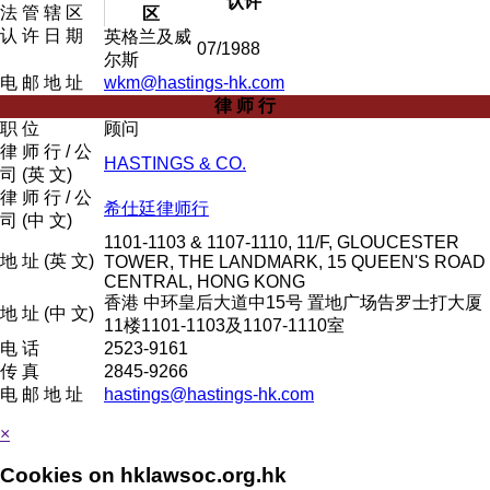
认许
法 管 辖 区
区
认 许 日 期
英格兰及威
07/1988
尔斯
电 邮 地 址
wkm@hastings-hk.com
律 师 行
职 位
顾问
律 师 行 / 公
HASTINGS & CO.
司 (英 文)
律 师 行 / 公
希仕廷律师行
司 (中 文)
1101-1103 & 1107-1110, 11/F, GLOUCESTER
地 址 (英 文)
TOWER, THE LANDMARK, 15 QUEEN'S ROAD
CENTRAL, HONG KONG
香港 中环皇后大道中15号 置地广场告罗士打大厦
地 址 (中 文)
11楼1101-1103及1107-1110室
电 话
2523-9161
传 真
2845-9266
电 邮 地 址
hastings@hastings-hk.com
×
Cookies on hklawsoc.org.hk