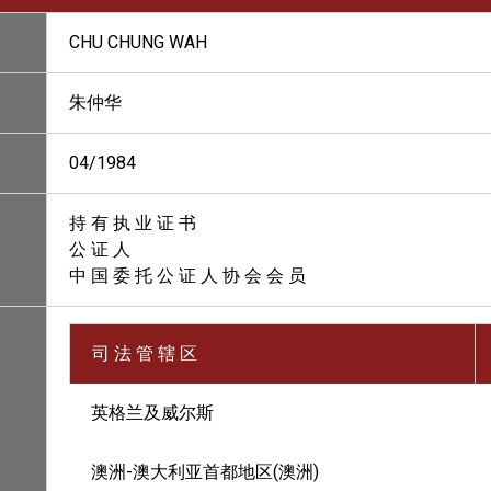
CHU CHUNG WAH
朱仲华
04/1984
持 有 执 业 证 书
公 证 人
中 国 委 托 公 证 人 协 会 会 员
司 法 管 辖 区
英格兰及威尔斯
澳洲-澳大利亚首都地区(澳洲)