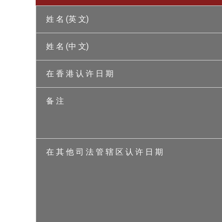
姓 名 (英 文)
姓 名 (中 文)
在 香 港 认 许 日 期
备 注
在 其 他 司 法 管 辖 区 认 许 日 期