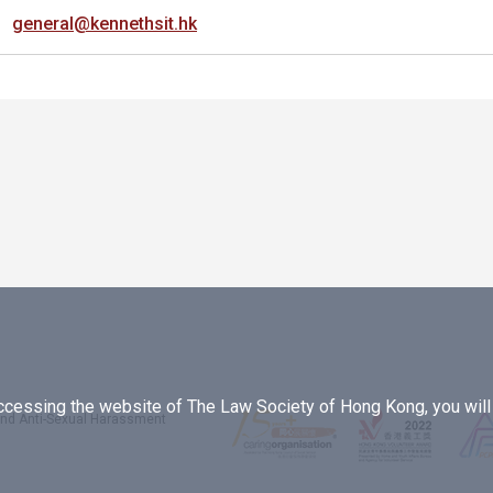
general@kennethsit.hk
essing the website of The Law Society of Hong Kong, you will b
 and Anti-Sexual Harassment