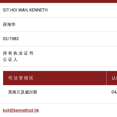
SIT HOI WAH, KENNETH
薛海华
03/1983
持 有 执 业 证 书
公 证 人
司 法 管 辖 区
认
英格兰及威尔斯
04
ksit@kennethsit.hk