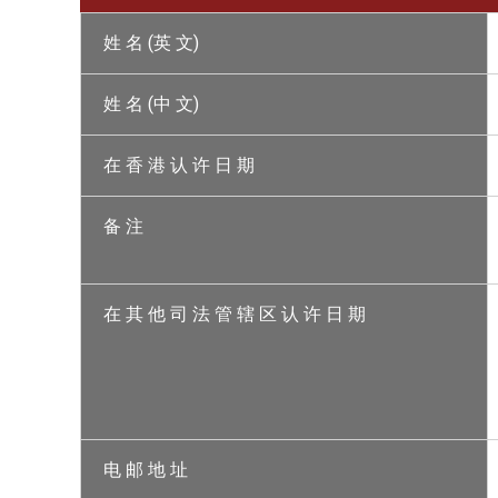
姓 名 (英 文)
姓 名 (中 文)
在 香 港 认 许 日 期
备 注
在 其 他 司 法 管 辖 区 认 许 日 期
电 邮 地 址