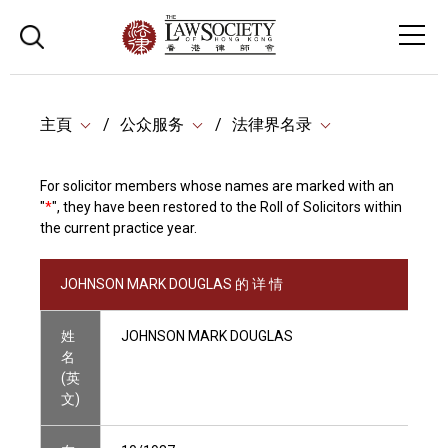
主頁
公众服务
法律界名录
For solicitor members whose names are marked with an
"
*
", they have been restored to the Roll of Solicitors within
the current practice year.
JOHNSON MARK DOUGLAS 的 详 情
姓
JOHNSON MARK DOUGLAS
名
(英
文)