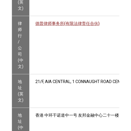
(英
文)
律
德普律师事务所(有限法律责任合伙)
师
行
/
公
司
(中
文)
地
21/F, AIA CENTRAL, 1 CONNAUGHT ROAD CENTRAL
址
(英
文)
地
香港 中环干诺道中一号 友邦金融中心二十一楼
址
(中