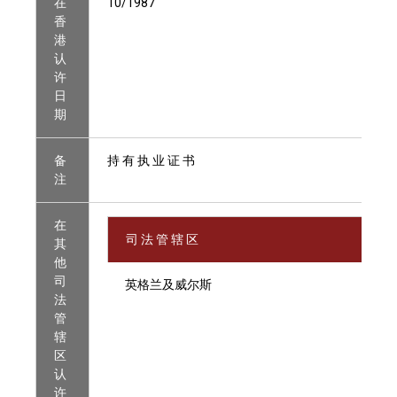
在
10/1987
香
港
认
许
日
期
备
持 有 执 业 证 书
注
在
司 法 管 辖 区
其
他
司
英格兰及威尔斯
法
管
辖
区
认
许