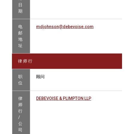
日
期
电
mdjohnson@debevoise.com
邮
地
址
律 师 行
职
顾问
位
律
DEBEVOISE & PLIMPTON LLP
师
行
/
公
司