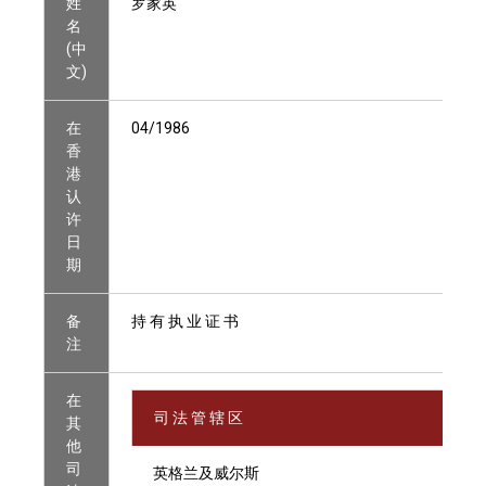
姓
罗家英
名
(中
文)
在
04/1986
香
港
认
许
日
期
备
持 有 执 业 证 书
注
在
司 法 管 辖 区
其
他
司
英格兰及威尔斯