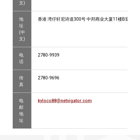
文)
地
香港 湾仔轩尼诗道300号 中邦商业大厦11楼B室
址
(中
文)
电
2780-9939
话
传
2780-9696
真
电
kyloco88@netvigator.com
邮
地
址