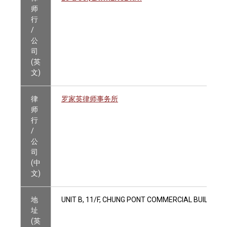
师
行
/
公
司
(英
文)
律
罗家英律师事务所
师
行
/
公
司
(中
文)
地
UNIT B, 11/F, CHUNG PONT COMMERCIAL BUILDING
址
(英