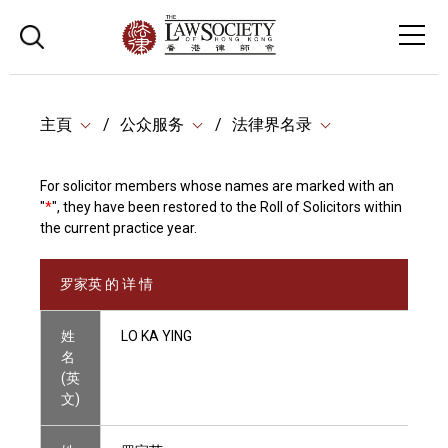
主頁
公众服务
法律界名录
For solicitor members whose names are marked with an
"
*
", they have been restored to the Roll of Solicitors within
the current practice year.
罗家英 的 详 情
姓
LO KA YING
名
(英
文)