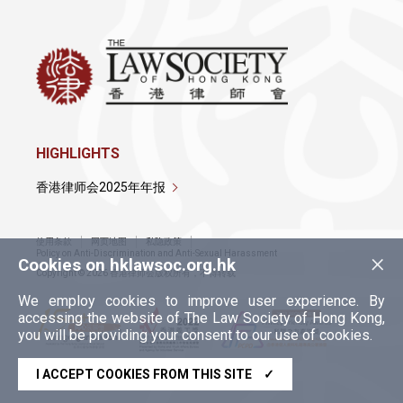
HIGHLIGHTS
香港律师会2025年年报
使用条款
网页地图
私隐政策
×
Policy on Anti-Discrimination and Anti-Sexual Harassment
Cookies on hklawsoc.org.hk
Copyright © 2026 香港律师会版权所有，不得转载
We employ cookies to improve user experience. By
accessing the website of The Law Society of Hong Kong,
you will be providing your consent to our use of cookies.
I ACCEPT COOKIES FROM THIS SITE
✓