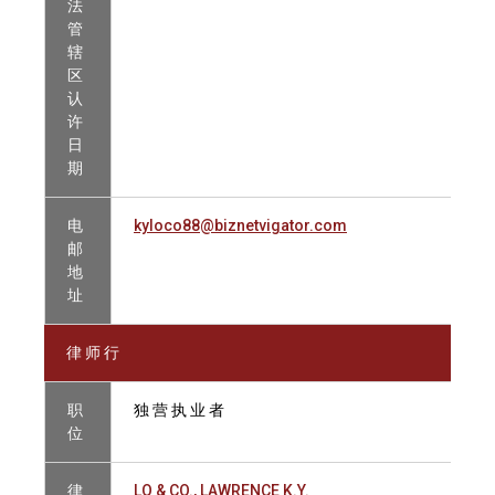
法
管
辖
区
认
许
日
期
电
kyloco88@biznetvigator.com
邮
地
址
律 师 行
职
独 营 执 业 者
位
律
LO & CO., LAWRENCE K.Y.