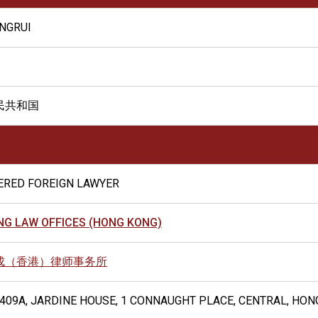
NGRUI
民共和国
ERED FOREIGN LAWYER
G LAW OFFICES (HONG KONG)
成（香港）律师事务所
3409A, JARDINE HOUSE, 1 CONNAUGHT PLACE, CENTRAL, HO