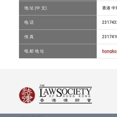
地 址 (中 文)
香港 中
电 话
231743
传 真
231741
电 邮 地 址
hongko