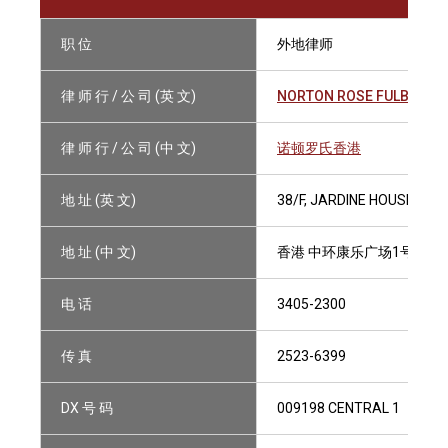
职 位
外地律师
律 师 行 / 公 司 (英 文)
NORTON ROSE FULBRIGH
律 师 行 / 公 司 (中 文)
诺顿罗氏香港
地 址 (英 文)
38/F, JARDINE HOUSE, 1
地 址 (中 文)
香港 中环康乐广场1号 怡和
电 话
3405-2300
传 真
2523-6399
DX 号 码
009198 CENTRAL 1