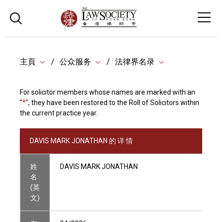
主頁
公众服务
法律界名录
For solicitor members whose names are marked with an
"
*
", they have been restored to the Roll of Solicitors within
the current practice year.
DAVIS MARK JONATHAN 的 详 情
姓
DAVIS MARK JONATHAN
名
(英
文)