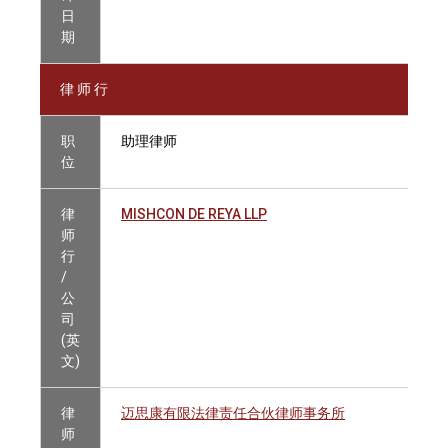
日
期
律 师 行
职
助理律师
位
律
MISHCON DE REYA LLP
师
行
/
公
司
(英
文)
律
迈思康有限法律责任合伙律师事务所
师