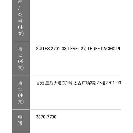
行
/
公
司
(中
文)
地
SUITES 2701-03, LEVEL 27, THREE PACIFIC PLACE
址
(英
文)
地
香港 皇后大道东1号 太古广场3期27楼2701-03室
址
(中
文)
电
3870-7700
话