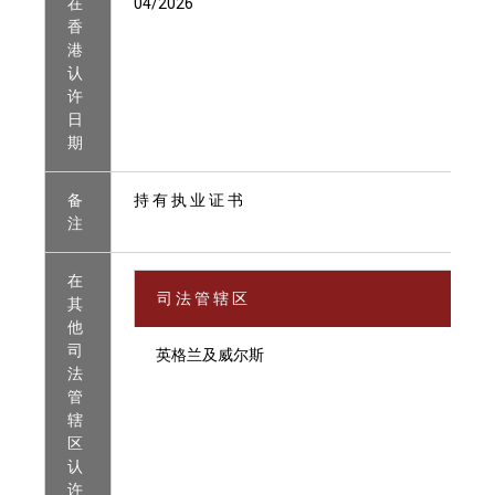
在
04/2026
香
港
认
许
日
期
备
持 有 执 业 证 书
注
在
司 法 管 辖 区
其
他
司
英格兰及威尔斯
法
管
辖
区
认
许