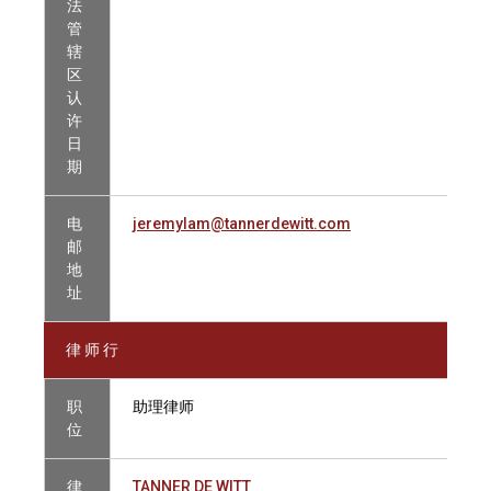
法
管
辖
区
认
许
日
期
电
jeremylam@tannerdewitt.com
邮
地
址
律 师 行
职
助理律师
位
律
TANNER DE WITT