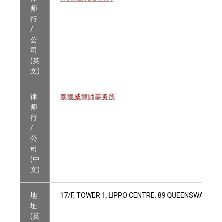
师
行
/
公
司
(英
文)
律
泰德威律师事务所
师
行
/
公
司
(中
文)
地
17/F, TOWER 1, LIPPO CENTRE, 89 QUEENSWAY, H
址
(英