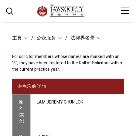
主頁
公众服务
法律界名录
For solicitor members whose names are marked with an
"
*
", they have been restored to the Roll of Solicitors within
the current practice year.
林隽乐 的 详 情
姓
LAM JEREMY CHUN LOK
名
(英
文)