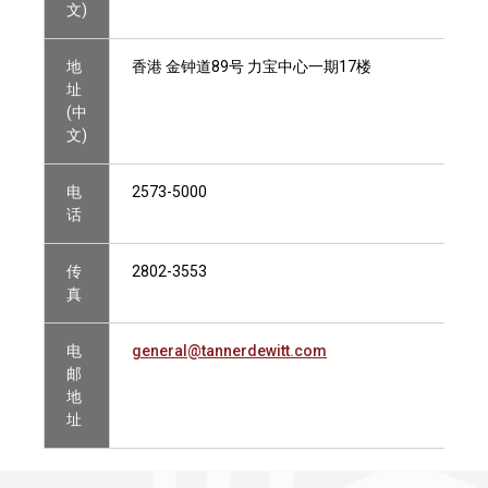
文)
地
香港 金钟道89号 力宝中心一期17楼
址
(中
文)
电
2573-5000
话
传
2802-3553
真
电
general@tannerdewitt.com
邮
地
址