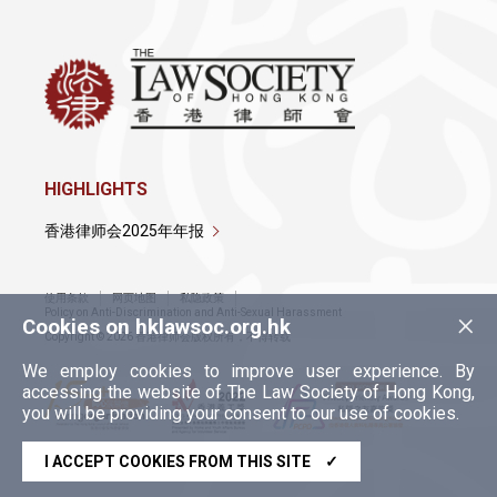
HIGHLIGHTS
香港律师会2025年年报
使用条款
网页地图
私隐政策
×
Policy on Anti-Discrimination and Anti-Sexual Harassment
Cookies on hklawsoc.org.hk
Copyright © 2026 香港律师会版权所有，不得转载
We employ cookies to improve user experience. By
accessing the website of The Law Society of Hong Kong,
you will be providing your consent to our use of cookies.
I ACCEPT COOKIES FROM THIS SITE
✓