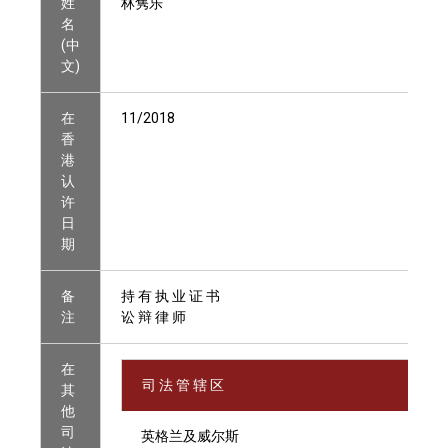
姓
林隽乐
名
(中
文)
在
11/2018
香
港
认
许
日
期
备
持 有 执 业 证 书
注
讼 辩 律 师
在
司 法 管 辖 区
其
他
司
英格兰及威尔斯