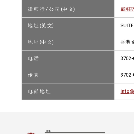
律 师 行 / 公 司 (中 文)
戴图
地 址 (英 文)
SUITE
地 址 (中 文)
香港 
电 话
3702-
传 真
3702-
电 邮 地 址
info@