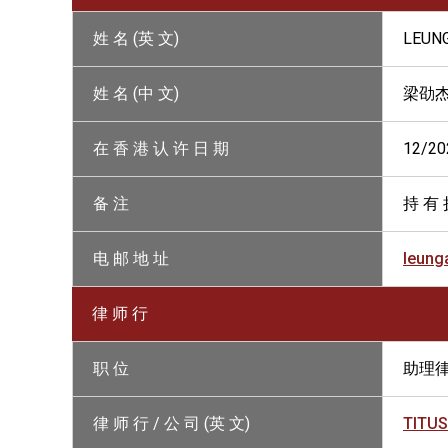
姓 名 (英 文)
LEUNG
姓 名 (中 文)
梁劭
在 香 港 认 许 日 期
12/20
备 注
持 有 
电 邮 地 址
leung
律 师 行
职 位
助理
律 师 行 / 公 司 (英 文)
TITUS