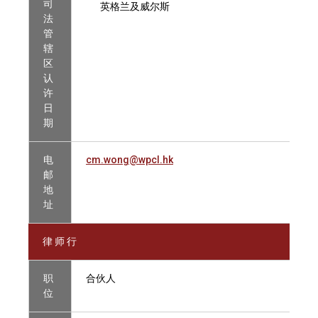
司
英格兰及威尔斯
法
管
辖
区
认
许
日
期
电
cm.wong@wpcl.hk
邮
地
址
律 师 行
职
合伙人
位