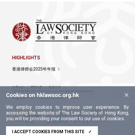
HIGHLIGHTS
香港律师会2025年年报
使用条款
网页地图
私隐政策
×
Policy on Anti-Discrimination and Anti-Sexual Harassment
Cookies on hklawsoc.org.hk
Copyright © 2026 香港律师会版权所有，不得转载
We employ cookies to improve user experience. By
accessing the website of The Law Society of Hong Kong,
you will be providing your consent to our use of cookies.
I ACCEPT COOKIES FROM THIS SITE
✓