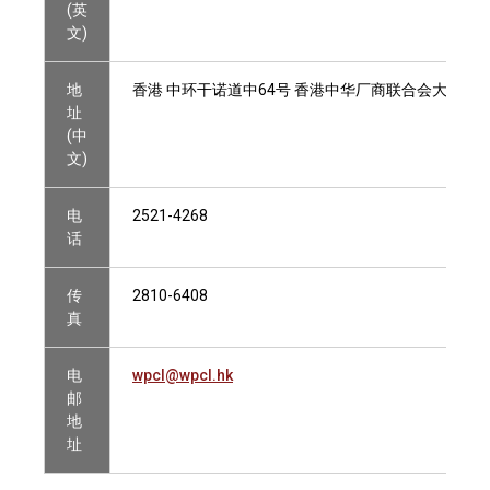
(英
文)
地
香港 中环干诺道中64号 香港中华厂商联合会大厦4楼
址
(中
文)
电
2521-4268
话
传
2810-6408
真
电
wpcl@wpcl.hk
邮
地
址