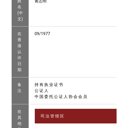
姓
黄志明
名
(中
文)
在
09/1977
香
港
认
许
日
期
备
持 有 执 业 证 书
注
公 证 人
中 国 委 托 公 证 人 协 会 会 员
在
司 法 管 辖 区
其
他