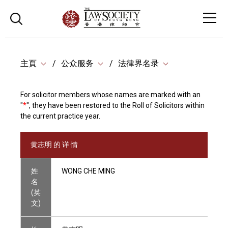
主頁
公众服务
法律界名录
For solicitor members whose names are marked with an
"
*
", they have been restored to the Roll of Solicitors within
the current practice year.
黄志明 的 详 情
姓
WONG CHE MING
名
(英
文)