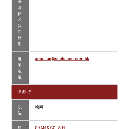
法
管
辖
区
认
许
日
期
电
adachan@shchanco.com.hk
邮
地
址
律 师 行
职
顾问
位
律
CHAN & CO., S.H.