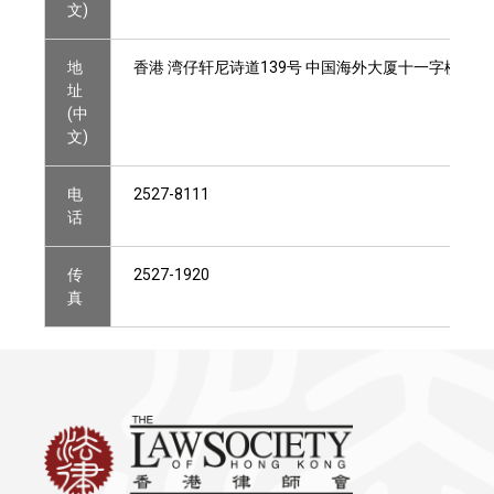
文)
地
香港 湾仔轩尼诗道139号 中国海外大厦十一字楼A-B
址
(中
文)
电
2527-8111
话
传
2527-1920
真