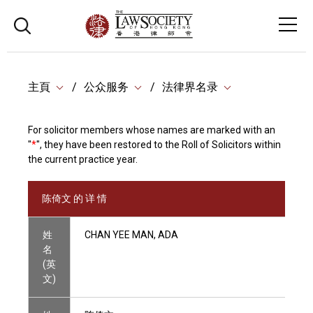
主頁
公众服务
法律界名录
For solicitor members whose names are marked with an
"
*
", they have been restored to the Roll of Solicitors within
the current practice year.
陈倚文 的 详 情
姓
CHAN YEE MAN, ADA
名
(英
文)