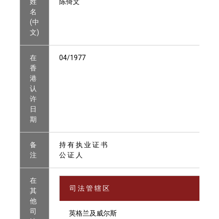
姓
陈倚文
名
(中
文)
在
04/1977
香
港
认
许
日
期
备
持 有 执 业 证 书
注
公 证 人
在
司 法 管 辖 区
其
他
司
英格兰及威尔斯