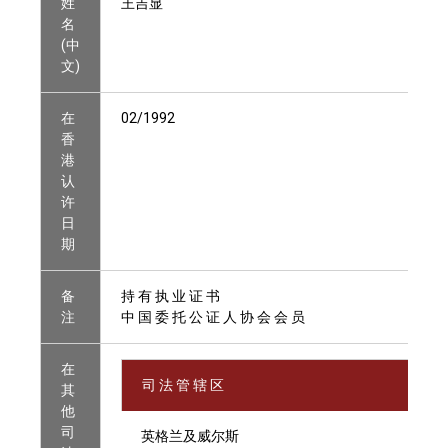
姓
王吉显
名
(中
文)
在
02/1992
香
港
认
许
日
期
备
持 有 执 业 证 书
注
中 国 委 托 公 证 人 协 会 会 员
在
司 法 管 辖 区
其
他
司
英格兰及威尔斯