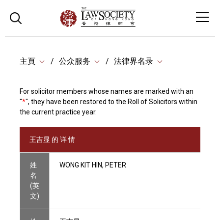
主頁
公众服务
法律界名录
For solicitor members whose names are marked with an
"
*
", they have been restored to the Roll of Solicitors within
the current practice year.
王吉显 的 详 情
姓
WONG KIT HIN, PETER
名
(英
文)