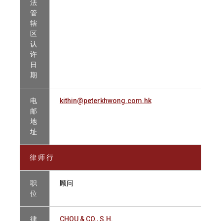
法
管
辖
区
认
许
日
期
电
kithin@peterkhwong.com.hk
邮
地
址
律 师 行
职
顾问
位
律
CHOU & CO., S.H.