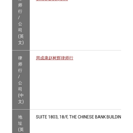
师
行
/
公
司
(英
文)
律
周成康赵树辉律师行
师
行
/
公
司
(中
文)
地
SUITE 1803, 18/F, THE CHINESE BANK BUILDING, 
址
(英