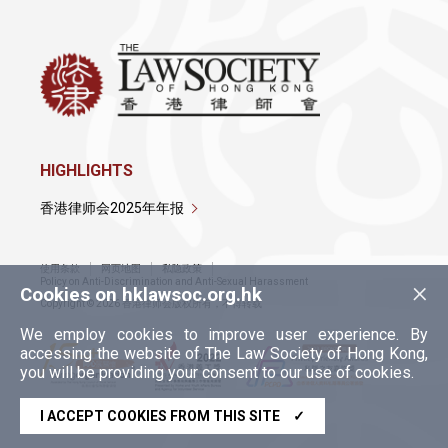
HIGHLIGHTS
香港律师会2025年年报
使用条款
网页地图
私隐政策
×
Policy on Anti-Discrimination and Anti-Sexual Harassment
Cookies on hklawsoc.org.hk
Copyright © 2026 香港律师会版权所有，不得转载
We employ cookies to improve user experience. By
accessing the website of The Law Society of Hong Kong,
you will be providing your consent to our use of cookies.
I ACCEPT COOKIES FROM THIS SITE
✓