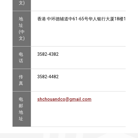
文)
地
香港 中环德辅道中61-65号华人银行大厦18楼1803室
址
(中
文)
电
3582-4382
话
传
3582-4482
真
电
shchouandco@gmail.com
邮
地
址