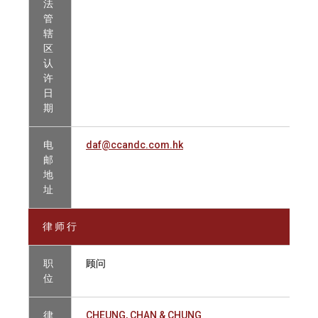
法
管
辖
区
认
许
日
期
电
daf@ccandc.com.hk
邮
地
址
律 师 行
职
顾问
位
律
CHEUNG, CHAN & CHUNG