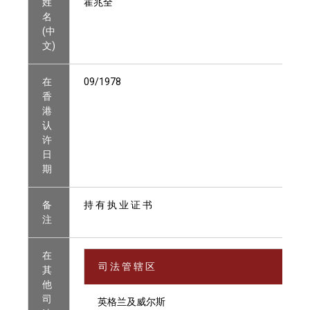
姓
霍兆全
名
(中
文)
在
09/1978
香
港
认
许
日
期
备
持 有 执 业 证 书
注
在
司 法 管 辖 区
其
他
司
英格兰及威尔斯