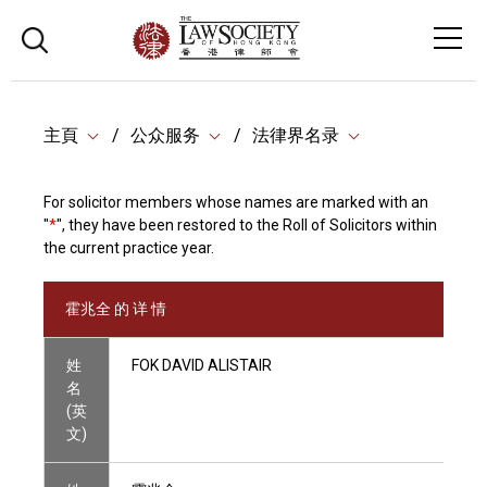
主頁
公众服务
法律界名录
For solicitor members whose names are marked with an
"
*
", they have been restored to the Roll of Solicitors within
the current practice year.
霍兆全 的 详 情
姓
FOK DAVID ALISTAIR
名
(英
文)