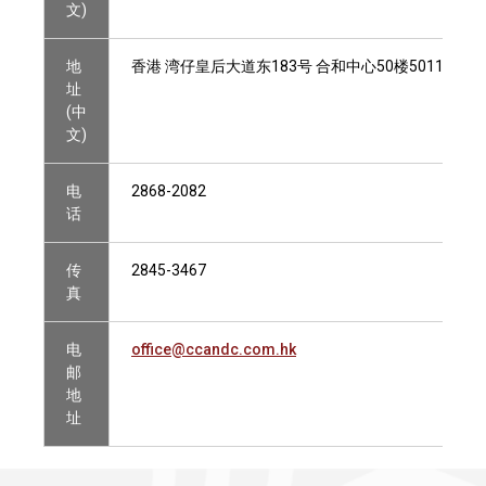
文)
地
香港 湾仔皇后大道东183号 合和中心50楼5011-501
址
(中
文)
电
2868-2082
话
传
2845-3467
真
电
office@ccandc.com.hk
邮
地
址