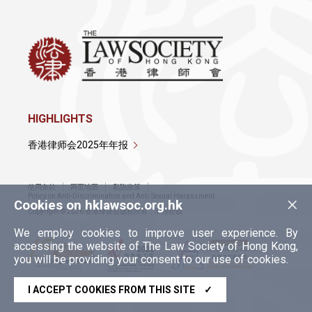
HIGHLIGHTS
香港律师会2025年年报
使用条款
网页地图
私隐政策
×
Policy on Anti-Discrimination and Anti-Sexual Harassment
Cookies on hklawsoc.org.hk
Copyright © 2026 香港律师会版权所有，不得转载
We employ cookies to improve user experience. By
accessing the website of The Law Society of Hong Kong,
you will be providing your consent to our use of cookies.
I ACCEPT COOKIES FROM THIS SITE
✓