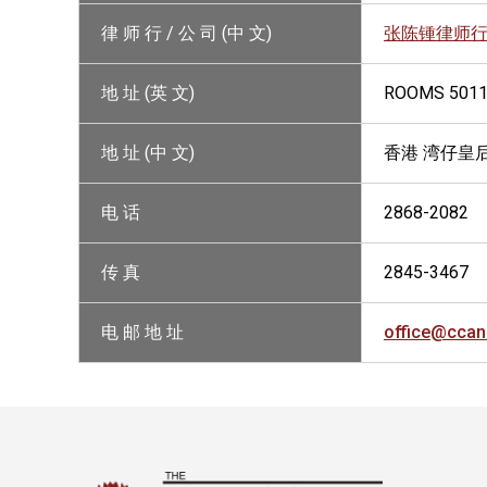
律 师 行 / 公 司 (中 文)
张陈锺律师
地 址 (英 文)
ROOMS 5011-
地 址 (中 文)
香港 湾仔皇后
电 话
2868-2082
传 真
2845-3467
电 邮 地 址
office@ccan