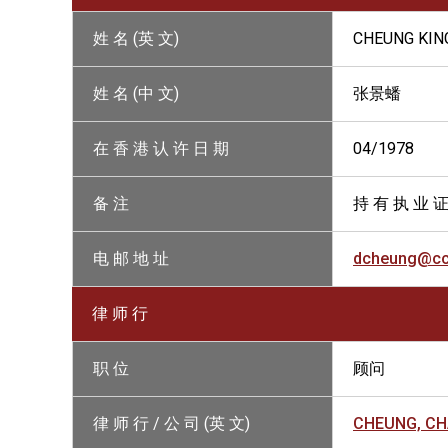
姓 名 (英 文)
CHEUNG KIN
姓 名 (中 文)
张景蟠
在 香 港 认 许 日 期
04/1978
备 注
持 有 执 业 证
电 邮 地 址
dcheung@cc
律 师 行
职 位
顾问
律 师 行 / 公 司 (英 文)
CHEUNG, CH