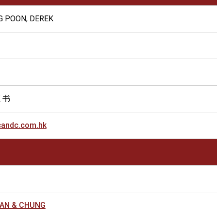
G POON, DEREK
 书
andc.com.hk
AN & CHUNG