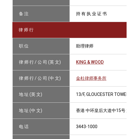
备 注
持 有 执 业 证 书
律 师 行
职 位
助理律师
律 师 行 / 公 司 (英 文)
KING & WOOD
律 师 行 / 公 司 (中 文)
金杜律师事务所
地 址 (英 文)
13/F, GLOUCESTER TOWER, TH
地 址 (中 文)
香港 中环皇后大道中15号 置地
电 话
3443-1000