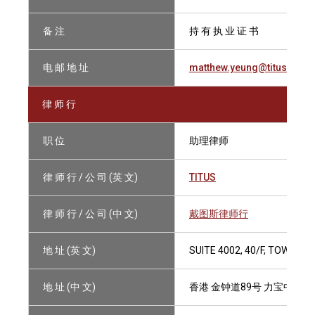
备 注
持 有 执 业 证 书
电 邮 地 址
matthew.yeung@titus.com.
律 师 行
职 位
助理律师
律 师 行 / 公 司 (英 文)
TITUS
律 师 行 / 公 司 (中 文)
戴图斯律师行
地 址 (英 文)
SUITE 4002, 40/F, TOWER 
地 址 (中 文)
香港 金钟道89号 力宝中心1座