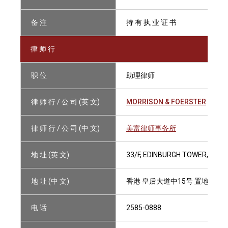
备 注
持 有 执 业 证 书
律 师 行
职 位
助理律师
律 师 行 / 公 司 (英 文)
MORRISON & FOERSTER
律 师 行 / 公 司 (中 文)
美富律师事务所
地 址 (英 文)
33/F, EDINBURGH TOWER, THE
地 址 (中 文)
香港 皇后大道中15号 置地广场
电 话
2585-0888